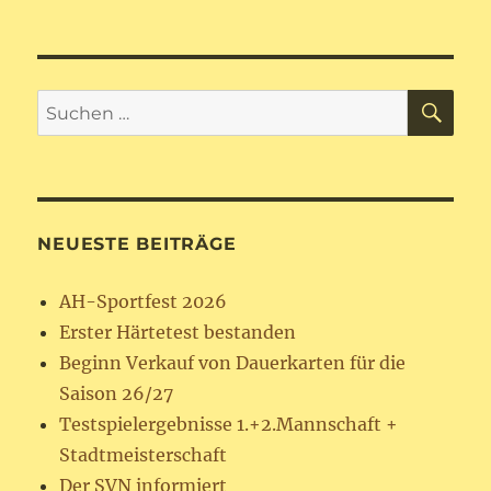
am
Mit
der
Aktion
„Geisterspi
wendet
SU
Suchen
sich
nach:
der
SVN
an
euch
alle!
NEUESTE BEITRÄGE
AH-Sportfest 2026
Erster Härtetest bestanden
Beginn Verkauf von Dauerkarten für die
Saison 26/27
Testspielergebnisse 1.+2.Mannschaft +
Stadtmeisterschaft
Der SVN informiert