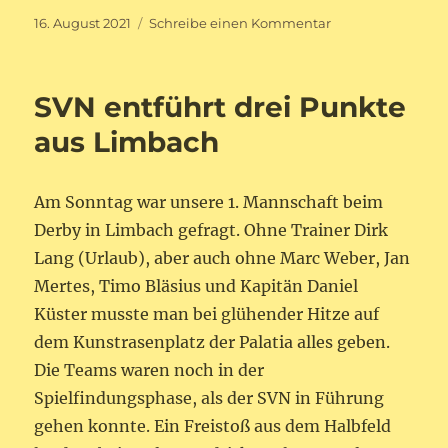
Veröffentlicht
zu
16. August 2021
Schreibe einen Kommentar
am
Spielplan
AH-
Sportfest
SVN entführt drei Punkte
vom
20.
aus Limbach
–
21.08.2021
Am Sonntag war unsere 1. Mannschaft beim
Derby in Limbach gefragt. Ohne Trainer Dirk
Lang (Urlaub), aber auch ohne Marc Weber, Jan
Mertes, Timo Bläsius und Kapitän Daniel
Küster musste man bei glühender Hitze auf
dem Kunstrasenplatz der Palatia alles geben.
Die Teams waren noch in der
Spielfindungsphase, als der SVN in Führung
gehen konnte. Ein Freistoß aus dem Halbfeld