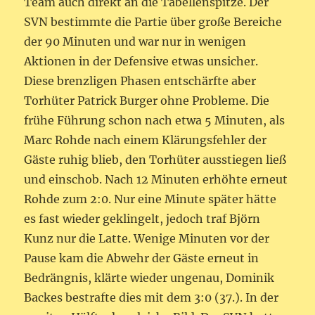
Team auch direkt an die Tabellenspitze. Der
an
SVN bestimmte die Partie über große Bereiche
der
der 90 Minuten und war nur in wenigen
Spitze
neu
Aktionen in der Defensive etwas unsicher.
gewählt
Diese brenzligen Phasen entschärfte aber
Torhüter Patrick Burger ohne Probleme. Die
frühe Führung schon nach etwa 5 Minuten, als
Marc Rohde nach einem Klärungsfehler der
Gäste ruhig blieb, den Torhüter ausstiegen ließ
und einschob. Nach 12 Minuten erhöhte erneut
Rohde zum 2:0. Nur eine Minute später hätte
es fast wieder geklingelt, jedoch traf Björn
Kunz nur die Latte. Wenige Minuten vor der
Pause kam die Abwehr der Gäste erneut in
Bedrängnis, klärte wieder ungenau, Dominik
Backes bestrafte dies mit dem 3:0 (37.). In der