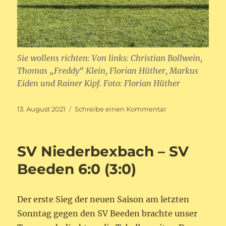
Sie wollens richten: Von links: Christian Bollwein,
Thomas „Freddy“ Klein, Florian Hüther, Markus
Eiden und Rainer Kipf. Foto: Florian Hüther
Veröffentlicht
zu
13. August 2021
Schreibe einen Kommentar
am
Förderverein
des
SV
SV Niederbexbach – SV
Niederbexbach
mit
Beeden 6:0 (3:0)
Neustart
–
Vorstand
Der erste Sieg der neuen Saison am letzten
mit
Sonntag gegen den SV Beeden brachte unser
Rainer
Kipf