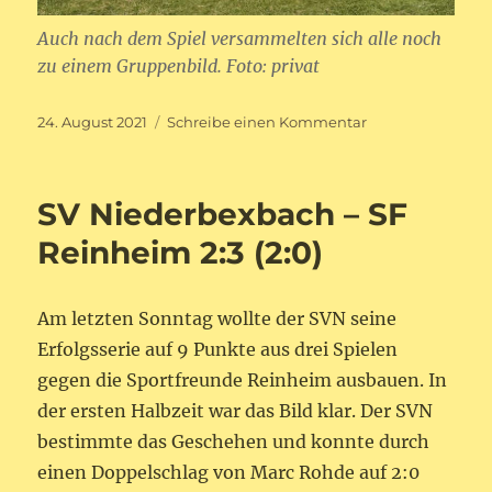
Auch nach dem Spiel versammelten sich alle noch
zu einem Gruppenbild. Foto: privat
Veröffentlicht
zu
24. August 2021
Schreibe einen Kommentar
am
G-
Jugend
spielte
SV Niederbexbach – SF
beim
AH-
Reinheim 2:3 (2:0)
Sportfest
Am letzten Sonntag wollte der SVN seine
Erfolgsserie auf 9 Punkte aus drei Spielen
gegen die Sportfreunde Reinheim ausbauen. In
der ersten Halbzeit war das Bild klar. Der SVN
bestimmte das Geschehen und konnte durch
einen Doppelschlag von Marc Rohde auf 2:0