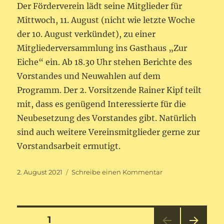
Der Förderverein lädt seine Mitglieder für
Mittwoch, 11. August (nicht wie letzte Woche
der 10. August verkündet), zu einer
Mitgliederversammlung ins Gasthaus „Zur
Eiche“ ein. Ab 18.30 Uhr stehen Berichte des
Vorstandes und Neuwahlen auf dem
Programm. Der 2. Vorsitzende Rainer Kipf teilt
mit, dass es genügend Interessierte für die
Neubesetzung des Vorstandes gibt. Natürlich
sind auch weitere Vereinsmitglieder gerne zur
Vorstandsarbeit ermutigt.
Veröffentlicht
zu
2. August 2021
Schreibe einen Kommentar
am
Mitgliederversam
des
Fördervereins
SVN
Seitennummerierung
SEITE
1