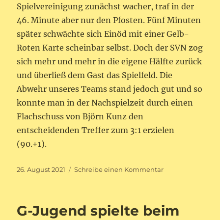
Spielvereinigung zunächst wacher, traf in der
46. Minute aber nur den Pfosten. Fünf Minuten
später schwächte sich Einöd mit einer Gelb-
Roten Karte scheinbar selbst. Doch der SVN zog
sich mehr und mehr in die eigene Hälfte zurück
und überließ dem Gast das Spielfeld. Die
Abwehr unseres Teams stand jedoch gut und so
konnte man in der Nachspielzeit durch einen
Flachschuss von Björn Kunz den
entscheidenden Treffer zum 3:1 erzielen
(90.+1).
Veröffentlicht
zu
26. August 2021
Schreibe einen Kommentar
am
SVN
überwindet
Hürde
G-Jugend spielte beim
Einöd