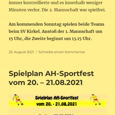
immer kontrollierte und es innerhalb weniger
Minuten verlor. Die 2. Mannschaft war spielfrei.
Am kommenden Sonntag spielen beide Teams
beim SV Kirkel. Anstoß der 1. Mannschaft um
15 Uhr, die Zweite beginnt um 13.15 Uhr.
Veröffentlicht
zu
23. August 2021
Schreibe einen Kommentar
am
SV
Niederbexbach
–
Spielplan AH-Sportfest
SF
Reinheim
vom 20. – 21.08.2021
2:3
(2:0)