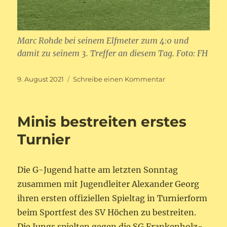
Marc Rohde bei seinem Elfmeter zum 4:0 und
damit zu seinem 3. Treffer an diesem Tag. Foto: FH
Veröffentlicht
zu
9. August 2021
Schreibe einen Kommentar
am
SV
Niederbexbach
–
Minis bestreiten erstes
SV
Beeden
Turnier
6:0
(3:0)
Die G-Jugend hatte am letzten Sonntag
zusammen mit Jugendleiter Alexander Georg
ihren ersten offiziellen Spieltag in Turnierform
beim Sportfest des SV Höchen zu bestreiten.
Die Jungs spielten gegen die SG Frankenholz-