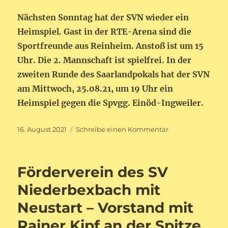
Nächsten Sonntag hat der SVN wieder ein
Heimspiel. Gast in der RTE-Arena sind die
Sportfreunde aus Reinheim. Anstoß ist um 15
Uhr. Die 2. Mannschaft ist spielfrei. In der
zweiten Runde des Saarlandpokals hat der SVN
am Mittwoch, 25.08.21, um 19 Uhr ein
Heimspiel gegen die Spvgg. Einöd-Ingweiler.
Veröffentlicht
zu
16. August 2021
Schreibe einen Kommentar
am
SVN
entführt
drei
Förderverein des SV
Punkte
aus
Niederbexbach mit
Limbach
Neustart – Vorstand mit
Rainer Kipf an der Spitze