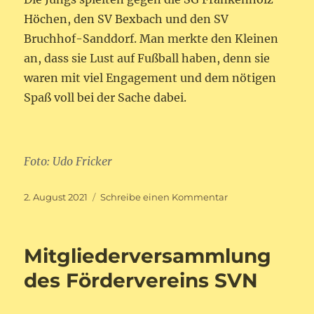
Höchen, den SV Bexbach und den SV
Bruchhof-Sanddorf. Man merkte den Kleinen
an, dass sie Lust auf Fußball haben, denn sie
waren mit viel Engagement und dem nötigen
Spaß voll bei der Sache dabei.
Foto: Udo Fricker
Veröffentlicht
zu
2. August 2021
Schreibe einen Kommentar
am
Minis
bestreiten
erstes
Mitgliederversammlung
Turnier
des Fördervereins SVN