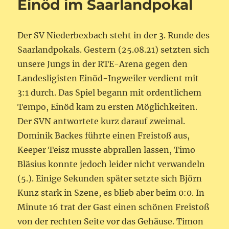
Einöd im Saarlandpokal
4:1
(3:0)
Der SV Niederbexbach steht in der 3. Runde des
Saarlandpokals. Gestern (25.08.21) setzten sich
unsere Jungs in der RTE-Arena gegen den
Landesligisten Einöd-Ingweiler verdient mit
3:1 durch. Das Spiel begann mit ordentlichem
Tempo, Einöd kam zu ersten Möglichkeiten.
Der SVN antwortete kurz darauf zweimal.
Dominik Backes führte einen Freistoß aus,
Keeper Teisz musste abprallen lassen, Timo
Bläsius konnte jedoch leider nicht verwandeln
(5.). Einige Sekunden später setzte sich Björn
Kunz stark in Szene, es blieb aber beim 0:0. In
Minute 16 trat der Gast einen schönen Freistoß
von der rechten Seite vor das Gehäuse. Timon