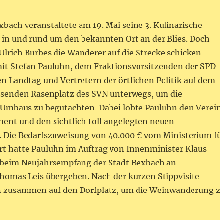
bach veranstaltete am 19. Mai seine 3. Kulinarische
n und rund um den bekannten Ort an der Blies. Doch
Ulrich Burbes die Wanderer auf die Strecke schicken
mit Stefan Pauluhn, dem Fraktionsvorsitzenden der SPD
n Landtag und Vertretern der örtlichen Politik auf dem
senden Rasenplatz des SVN unterwegs, um die
s Umbaus zu begutachten. Dabei lobte Pauluhn den Verei
ment und den sichtlich toll angelegten neuen
. Die Bedarfszuweisung von 40.000 € vom Ministerium f
rt hatte Pauluhn im Auftrag von Innenminister Klaus
s beim Neujahrsempfang der Stadt Bexbach an
homas Leis übergeben. Nach der kurzen Stippvisite
n zusammen auf den Dorfplatz, um die Weinwanderung 