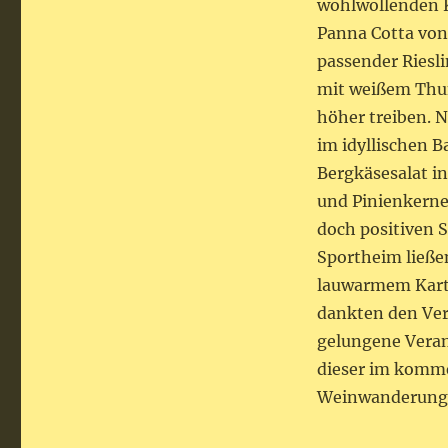
wohlwollenden K
Panna Cotta von
passender Riesl
mit weißem Thu
höher treiben. 
im idyllischen 
Bergkäsesalat i
und Pinienkerne
doch positiven 
Sportheim ließe
lauwarmem Karto
dankten den Ver
gelungene Veran
dieser im komme
Weinwanderung 