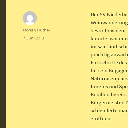
Der SV Niederbex
Weinwanderung i
Autor
Florian Hüther
bevor Präsident 
Veröffentlicht
7. Juni 2018
konnte, war er 
am
im saarländische
prächtig anwach
Fortschritte de
für sein Engage
Naturrasenplatz
Inneres und Spo
Bouillon bereit
Bürgermeister T
schlenderte ma
eröffnen.