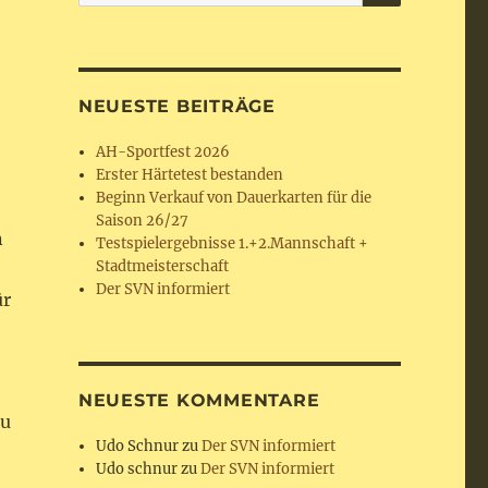
nach:
NEUESTE BEITRÄGE
AH-Sportfest 2026
Erster Härtetest bestanden
Beginn Verkauf von Dauerkarten für die
Saison 26/27
n
Testspielergebnisse 1.+2.Mannschaft +
Stadtmeisterschaft
Der SVN informiert
ür
NEUESTE KOMMENTARE
zu
Udo Schnur
zu
Der SVN informiert
Udo schnur
zu
Der SVN informiert