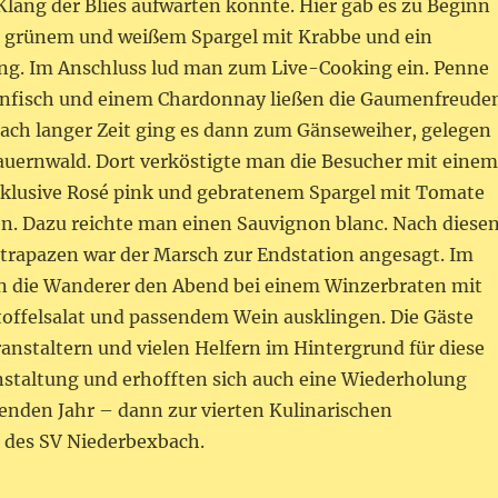
lang der Blies aufwarten konnte. Hier gab es zu Beginn
 grünem und weißem Spargel mit Krabbe und ein
ing. Im Anschluss lud man zum Live-Cooking ein. Penne
nfisch und einem Chardonnay ließen die Gaumenfreude
Nach langer Zeit ging es dann zum Gänseweiher, gelegen
Bauernwald. Dort verköstigte man die Besucher mit einem
nklusive Rosé pink und gebratenem Spargel mit Tomate
n. Dazu reichte man einen Sauvignon blanc. Nach diese
Strapazen war der Marsch zur Endstation angesagt. Im
n die Wanderer den Abend bei einem Winzerbraten mit
ffelsalat und passendem Wein ausklingen. Die Gäste
anstaltern und vielen Helfern im Hintergrund für diese
staltung und erhofften sich auch eine Wiederholung
nden Jahr – dann zur vierten Kulinarischen
des SV Niederbexbach.