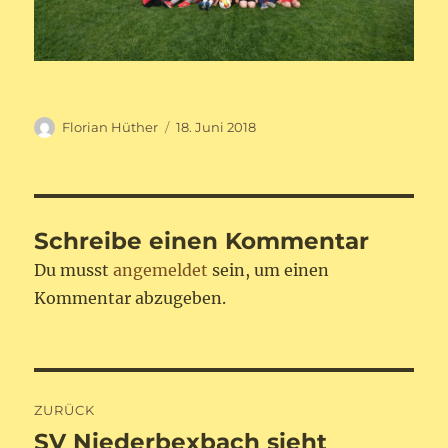
Autor
Veröffentlicht
Florian Hüther
18. Juni 2018
am
Schreibe einen Kommentar
Du musst
angemeldet
sein, um einen
Kommentar abzugeben.
Beitragsnavigation
ZURÜCK
SV Niederbexbach sieht
Vorheriger