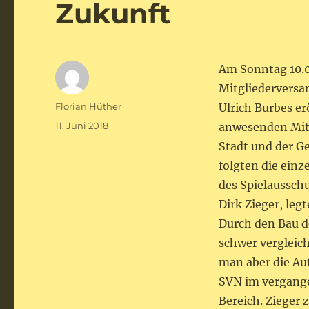
Zukunft
Am Sonntag 10.0
Mitgliederversa
Autor
Florian Hüther
Ulrich Burbes e
Veröffentlicht
11. Juni 2018
anwesenden Mitgl
am
Stadt und der G
folgten die einz
des Spielaussch
Dirk Zieger, leg
Durch den Bau d
schwer vergleic
man aber die Au
SVN im vergangen
Bereich. Zieger 