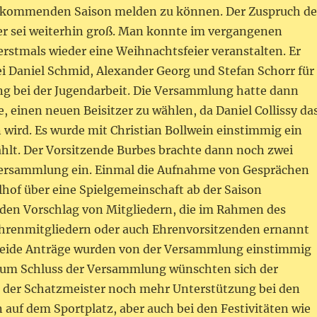
r kommenden Saison melden zu können. Der Zuspruch de
er sei weiterhin groß. Man konnte im vergangenen
rstmals wieder eine Weihnachtsfeier veranstalten. Er
ei Daniel Schmid, Alexander Georg und Stefan Schorr für
ng bei der Jugendarbeit. Die Versammlung hatte dann
, einen neuen Beisitzer zu wählen, da Daniel Collissy da
 wird. Es wurde mit Christian Bollwein einstimmig ein
hlt. Der Vorsitzende Burbes brachte dann noch zwei
Versammlung ein. Einmal die Aufnahme von Gesprächen
hof über eine Spielgemeinschaft ab der Saison
den Vorschlag von Mitgliedern, die im Rahmen des
Ehrenmitgliedern oder auch Ehrenvorsitzenden ernannt
Beide Anträge wurden von der Versammlung einstimmig
m Schluss der Versammlung wünschten sich der
 der Schatzmeister noch mehr Unterstützung bei den
 auf dem Sportplatz, aber auch bei den Festivitäten wie