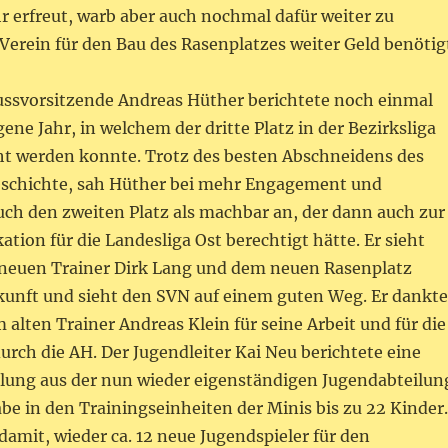
r erfreut, warb aber auch nochmal dafür weiter zu
Verein für den Bau des Rasenplatzes weiter Geld benötig
ussvorsitzende Andreas Hüther berichtete noch einmal
ene Jahr, in welchem der dritte Platz in der Bezirksliga
t werden konnte. Trotz des besten Abschneidens des
eschichte, sah Hüther bei mehr Engagement und
uch den zweiten Platz als machbar an, der dann auch zur
kation für die Landesliga Ost berechtigt hätte. Er sieht
neuen Trainer Dirk Lang und dem neuen Rasenplatz
ukunft und sieht den SVN auf einem guten Weg. Er dankte
alten Trainer Andreas Klein für seine Arbeit und für die
rch die AH. Der Jugendleiter Kai Neu berichtete eine
klung aus der nun wieder eigenständigen Jugendabteilun
e in den Trainingseinheiten der Minis bis zu 22 Kinder.
damit, wieder ca. 12 neue Jugendspieler für den