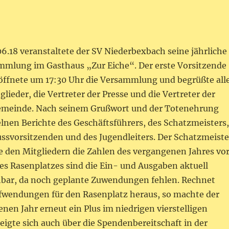
6.18 veranstaltete der SV Niederbexbach seine jährliche
mmlung im Gasthaus „Zur Eiche“. Der erste Vorsitzende
röffnete um 17:30 Uhr die Versammlung und begrüßte all
ieder, die Vertreter der Presse und die Vertreter der
emeinde. Nach seinem Grußwort und der Totenehrung
elnen Berichte des Geschäftsführers, des Schatzmeisters,
ussvorsitzenden und des Jugendleiters. Der Schatzmeiste
te den Mitgliedern die Zahlen des vergangenen Jahres vor
es Rasenplatzes sind die Ein- und Ausgaben aktuell
hbar, da noch geplante Zuwendungen fehlen. Rechnet
fwendungen für den Rasenplatz heraus, so machte der
en Jahr erneut ein Plus im niedrigen vierstelligen
zeigte sich auch über die Spendenbereitschaft in der