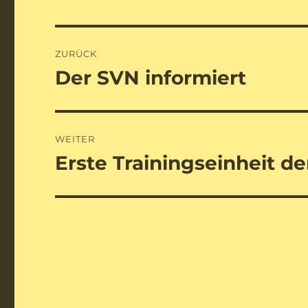
Beitragsnavigation
ZURÜCK
Der SVN informiert
Vorheriger
Beitrag:
WEITER
Erste Trainingseinheit de
Nächster
Beitrag: