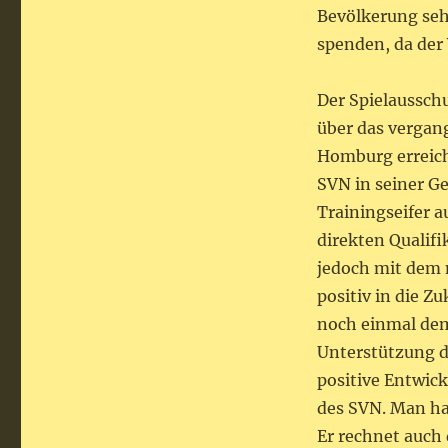
Bevölkerung seh
spenden, da der 
Der Spielaussch
über das vergang
Homburg erreich
SVN in seiner G
Trainingseifer a
direkten Qualifi
jedoch mit dem 
positiv in die Z
noch einmal dem 
Unterstützung du
positive Entwic
des SVN. Man hab
Er rechnet auch 